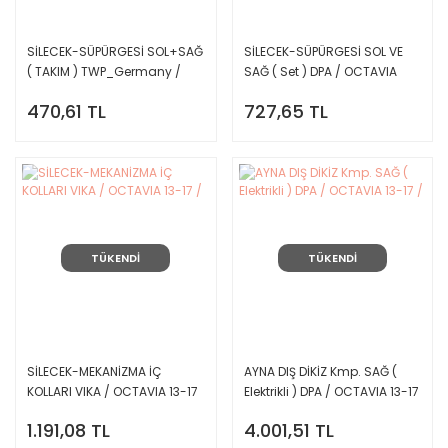
SİLECEK-SÜPÜRGESİ SOL+SAĞ
SİLECEK-SÜPÜRGESİ SOL VE
( TAKIM ) TWP_Germany /
SAĞ ( Set ) DPA / OCTAVIA
OCTAVIA 2013 --> LEON 2013 -
2013 --> LEON 2013 --> /
470,61 TL
727,65 TL
-> /
TÜKENDİ
TÜKENDİ
SİLECEK-MEKANİZMA İÇ
AYNA DIŞ DİKİZ Kmp. SAĞ (
KOLLARI VIKA / OCTAVIA 13-17
Elektrikli ) DPA / OCTAVIA 13-17
/
/
1.191,08 TL
4.001,51 TL