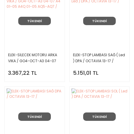
TÜKENDİ
TÜKENDİ
ELEK-SİLECEK MOTORU ARKA
ELEK-STOP LAMBASI SAĞ ( Led
VIKA / GO4-OCT-A3 04-07
) DPA / OCTAVIA 13-17 /
A4 01-05 A4Q 01-05 AQ5-
3.367,22 TL
5.151,01 TL
AQ7 /
TÜKENDİ
TÜKENDİ