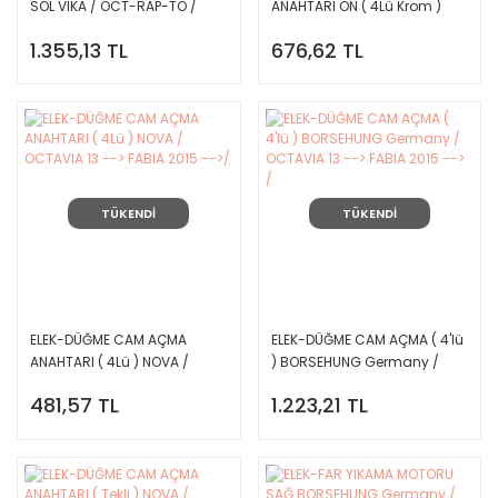
SOL VIKA / OCT-RAP-TO /
ANAHTARI ÖN ( 4Lü Krom )
NOVA / OCTAVIA 13 --> FABIA
1.355,13 TL
676,62 TL
2015 -->/
TÜKENDİ
TÜKENDİ
ELEK-DÜĞME CAM AÇMA
ELEK-DÜĞME CAM AÇMA ( 4'lü
ANAHTARI ( 4Lü ) NOVA /
) BORSEHUNG Germany /
OCTAVIA 13 --> FABIA 2015 --
OCTAVIA 13 --> FABIA 2015 --
481,57 TL
1.223,21 TL
>/
> /