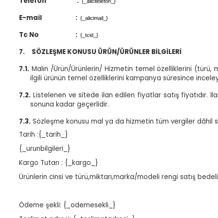
Telefon
:
{_alicitelefon_}
E-mail
:
{_alicimail_}
Tc No
:
{_tcid_}
7.
SÖZLEŞME KONUSU ÜRÜN/ÜRÜNLER BİLGİLERİ
7.1.
Malın /Ürün/Ürünlerin/ Hizmetin temel özelliklerini (türü
ilgili ürünün temel özelliklerini kampanya süresince incele
7.2.
Listelenen ve sitede ilan edilen fiyatlar satış fiyatıdır. İ
sonuna kadar geçerlidir.
7.3.
Sözleşme konusu mal ya da hizmetin tüm vergiler dâhil sat
Tarih :{_tarih_}
{_urunbilgileri_}
Kargo Tutarı : {_kargo_}
Ürünlerin cinsi ve türü,miktarı,marka/modeli rengi satış bedeli y
Ödeme şekli: {_odemesekli_}