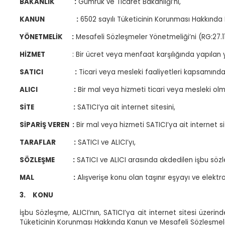
BAKANLIK
:
Gümrük ve Ticaret Bakanlığı’nı,
KANUN
:
6502 sayılı Tüketicinin Korunması Hakkında 
YÖNETMELİK
:
Mesafeli Sözleşmeler Yönetmeliği’ni (RG:27.1
HİZMET
: Bir ücret veya menfaat karşılığında yapılan
SATICI
:
Ticari veya mesleki faaliyetleri kapsamınd
ALICI
:
Bir mal veya hizmeti ticari veya mesleki ol
SİTE
:
SATICI’ya ait internet sitesini,
SİPARİŞ VEREN
:
Bir mal veya hizmeti SATICI’ya ait internet s
TARAFLAR
:
SATICI ve ALICI’yı,
SÖZLEŞME
:
SATICI ve ALICI arasında akdedilen işbu söz
MAL
:
Alışverişe konu olan taşınır eşyayı ve elekt
3.
KONU
İşbu Sözleşme, ALICI’nın, SATICI’ya ait internet sitesi üzerinde
Tüketicinin Korunması Hakkında Kanun ve Mesafeli Sözleşmele