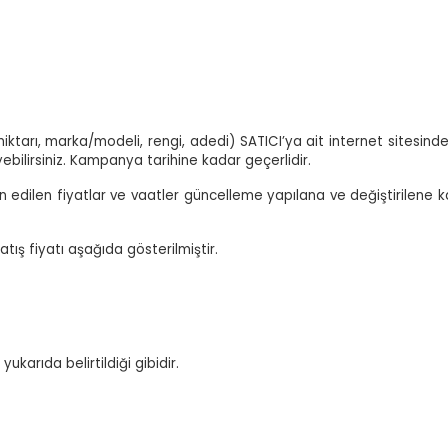
, miktarı, marka/modeli, rengi, adedi) SATICI’ya ait internet sites
yebilirsiniz. Kampanya tarihine kadar geçerlidir.
lan edilen fiyatlar ve vaatler güncelleme yapılana ve değiştirilene kad
ış fiyatı aşağıda gösterilmiştir.
ukarıda belirtildiği gibidir.