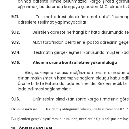
anında adreste kimse bulunmazsa, kargo şirketi görevlis
uğranmaz, bu durumda kargoyu şubeden ALICI almalıdır. Si
9.11.
Teslimat adresi olarak "internet cafe", "herhangi
adreslere teslimat yapılmayacaktır.
9.12.
Belirtilen adreste herhangi bir hata durumunda tesl
9.13.
ALICI tarafından belirtilen e-posta adresinin geçer
9.14.
Teslimatın gerçekleşmesi konusunda müşteri kada
9.15.
Alıcının ürünü kontrol etme yükümlülüğü
Alıcı, sözleşme konusu mal/hizmeti teslim almadan ön
alınan mal/hizmetin hasarsız ve sağlam olduğu kabul edil
Ürünle birlikte Fatura da iade edilmelidir. Beklenmedik bi
iade edilmesi sağlanmalıdır.
9.16.
Ürün teslim alındıktan sonra kargo firmasının göre
Ürün hasarlı ise
:
Hazırlamış olduğunuz tutanağı en kısa zamanda 0212 6
Bu işlemleri gerçekleştirilmesi durumunda, ürünler ile ilgili çalışmalara ba
10.
ÖDEME ŞARTLARI