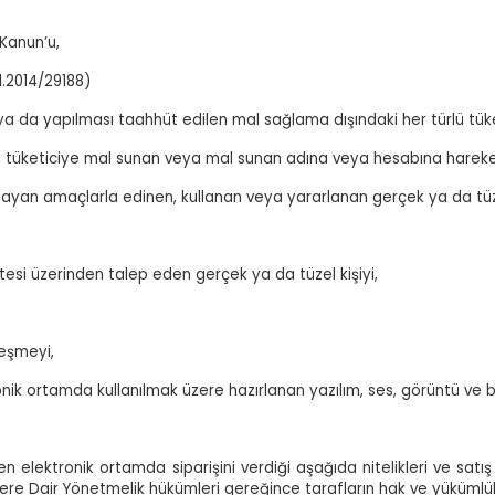
Kanun’u,
1.2014/29188)
 ya da yapılması taahhüt edilen mal sağlama dışındaki her türlü tüke
a tüketiciye mal sunan veya mal sunan adına veya hesabına hareket
mayan amaçlarla edinen, kullanan veya yararlanan gerçek ya da tüzel
itesi üzerinden talep eden gerçek ya da tüzel kişiyi,
leşmeyi,
ronik ortamda kullanılmak üzere hazırlanan yazılım, ses, görüntü ve 
n elektronik ortamda siparişini verdiği aşağıda nitelikleri ve satış fiy
re Dair Yönetmelik hükümleri gereğince tarafların hak ve yükümlülü