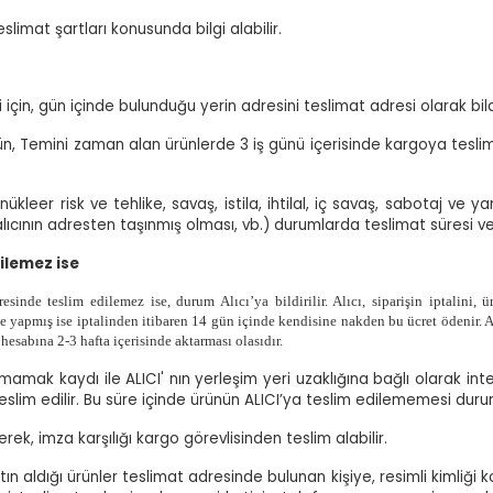
slimat şartları konusunda bilgi alabilir.
için, gün içinde bulunduğu yerin adresini teslimat adresi olarak bild
aynı gün, Temini zaman alan ürünlerde 3 iş günü içerisinde kargoya t
 nükleer risk ve tehlike, savaş, istila, ihtilal, iç savaş, sabotaj v
cının adresten taşınmış olması, vb.) durumlarda teslimat süresi ve k
ilemez ise
inde teslim edilemez ise, durum Alıcı’ya bildirilir. Alıcı, siparişin iptalini, 
 ile yapmış ise iptalinden itibaren 14 gün içinde kendisine nakden bu ücret ödenir. A
hesabına 2-3 hafta içerisinde aktarması olasıdır.
mak kaydı ile ALICI' nın yerleşim yeri uzaklığına bağlı olarak inter
teslim edilir. Bu süre içinde ürünün ALICI’ya teslim edilememesi dur
erek, imza karşılığı kargo görevlisinden teslim alabilir.
tın aldığı ürünler teslimat adresinde bulunan kişiye, resimli kimliği 