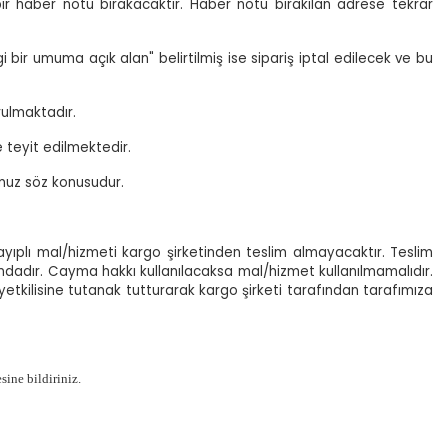
ir haber notu bırakacaktır. Haber notu bırakılan adrese tekrar
 bir umuma açık alan" belirtilmiş ise sipariş iptal edilecek ve bu
rulmaktadır.
e teyit edilmektedir.
umuz söz konusudur.
ayıplı mal/hizmeti kargo şirketinden teslim almayacaktır. Teslim
ndadır. Cayma hakkı kullanılacaksa mal/hizmet kullanılmamalıdır.
yetkilisine tutanak tutturarak kargo şirketi tarafından tarafımıza
ine bildiriniz.