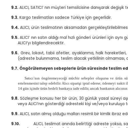
9.2.
ALICI, SATICI’ nın müşteri temsilcisine danışarak değişik te
9.3.
Kargo teslimatları sadece Türkiye için geçerlidir.
9.4.
ALICI, ürün teslimatının aksamadan gerçekleştirilebilmesi 
9.5.
ALICI’ nın satın aldığı mal hızlı gönderi ürünleri için 
ALICI’yı bilgilendirecektir.
9.6.
Grev, lokavt, tabii afetler, ayaklanma, halk hareketleri,
(adreste bulunmama, teslim alacak yetkilinin olmaması, alı
9.7.
Öngörülemeyen sebeplerle ürün süresinde teslim ed
Satıcı’nın öngöremeyeceği mücbir sebepler oluşursa ve ürün süres
ertelenmesini talep edebilir. Alıcı siparişi iptal ederse; ödemeyi nakit
14 gün içinde ürün bedeli bankaya iade edilir, ancak bankanın alıcının 
9.8.
Sözleşme konusu her bir ürün, 30 günlük yasal süreyi aşma
veya ALICI’nın gösterdiği adresteki kişi ve/veya kuruluşa 
9.9.
ALICI, satın almış olduğu malları resimli bir kimlik ibraz ed
9.10.
ALICI, teslimat anında belirttiği adreste yoksa, sa