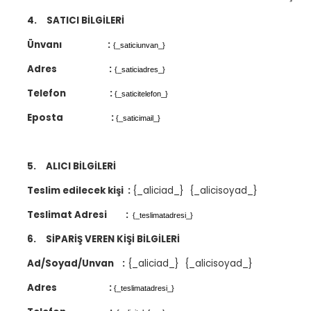
4.
SATICI BİLGİLERİ
Ünvanı
:
{_saticiunvan_}
Adres
:
{_saticiadres_}
Telefon
:
{_saticitelefon_}
Eposta
:
{_saticimail_}
5.
ALICI BİLGİLERİ
Teslim edilecek kişi
:
{_aliciad_} {_alicisoyad_}
Teslimat Adresi
:
{_teslimatadresi_}
6.
SİPARİŞ VEREN KİŞİ BİLGİLERİ
Ad/Soyad/Unvan
:
{_aliciad_} {_alicisoyad_}
Adres
:
{_teslimatadresi_}