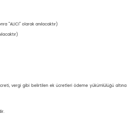
a "ALICI" olarak anılacaktır)
lacaktır)
eti, vergi gibi belirtilen ek ücretleri ödeme yükümlülüğü altına
ir.