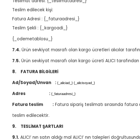
Teslimat adresi: {_teslimatadresi_}
Teslim edilecek kişi:
Fatura Adresi : {_faturaadresi_}
Teslim Şekli : {_kargoadi_}
{_odemetablosu_}
7.4.
Ürün sevkiyat masrafı olan kargo ücretleri alıcılar taraf
7.5.
Ürün sevkiyat masrafı olan kargo ücreti ALICI tarafından
8.
FATURA BİLGİLERİ
Ad/Soyad/Unvan
:
{_aliciad_} {_alicisoyad_}
Adres
:
{_faturaadresi_}
Fatura teslim
:
Fatura sipariş teslimatı sırasında fatura a
teslim edilecektir.
9.
TESLİMAT ŞARTLARI
9.1.
ALICI’ nın satın aldığı mal ALICI’ nın talepleri doğrultusu