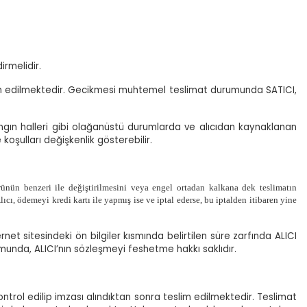
irmelidir.
eslim edilmektedir. Gecikmesi muhtemel teslimat durumunda SATICI,
e yangın halleri gibi olağanüstü durumlarda ve alıcıdan kaynaklanan
oşulları değişkenlik gösterebilir.
ürünün benzeri ile değiştirilmesini veya engel ortadan kalkana dek teslimatın
lıcı, ödemeyi kredi kartı ile yapmış ise ve iptal ederse, bu iptalden itibaren yine
net sitesindeki ön bilgiler kısmında belirtilen süre zarfında ALICI
umunda, ALICI’nın sözleşmeyi feshetme hakkı saklıdır.
kontrol edilip imzası alındıktan sonra teslim edilmektedir. Teslimat