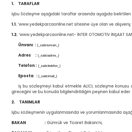
1.
TARAFLAR
İşbu Sözleşme aşağıdaki taraflar arasında aşağıda belirtilen
1.1.
‘
www.yedekparcaonline.net sitesine üye olan ve alışveriş
1.2.
‘www.yedekparcaonline.net- İNTER OTOMOTİV İNŞAAT SAN. V
Ünvanı
:
{_saticiunvan_}
Adres
:
{_saticiadres_}
Telefon
:
{_saticitelefon_}
Eposta
:
{_saticimail_}
İş bu sözleşmeyi kabul etmekle ALICI, sözleşme konusu sip
gireceğini ve bu konuda bilgilendirildiğini peşinen kabul eder.
2.
TANIMLAR
İşbu sözleşmenin uygulanmasında ve yorumlanmasında aşağıda y
BAKAN
:
Gümrük ve Ticaret Bakanı’nı,