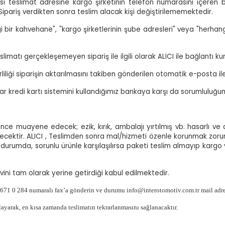
i teslimat adresine kargo şirketinin telefon numarasını içeren b
pariş verdikten sonra teslim alacak kişi değiştirilememektedir.
 bir kahvehane", "kargo şirketlerinin şube adresleri" veya "herhangi
imatı gerçekleşemeyen sipariş ile ilgili olarak ALICI ile bağlantı ku
liliği siparişin aktarılmasını takiben gönderilen otomatik e-posta il
r kredi kartı sistemini kullandığımız bankaya karşı da sorumluluğ
ce muayene edecek; ezik, kırık, ambalajı yırtılmış vb. hasarlı ve 
ecektir. ALICI , Teslimden sonra mal/hizmeti özenle korunmak zoru
r durumda, sorunlu ürünle karşılaşılırsa paketi teslim almayıp kargo 
vini tam olarak yerine getirdiği kabul edilmektedir.
71 0 284 numaralı fax’a gönderin ve durumu info@interotomotiv.com.tr mail adres
şlayarak, en kısa zamanda teslimatın tekrarlanmasını sağlanacaktır.