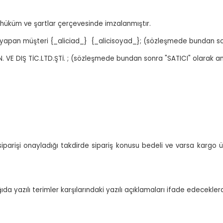
 hüküm ve şartlar çerçevesinde imzalanmıştır.
 yapan müşteri {_aliciad_} {_alicisoyad_}; (sözleşmede bundan sonr
E DIŞ TİC.LTD.ŞTİ. ; (sözleşmede bundan sonra "SATICI" olarak anı
arişi onayladığı takdirde sipariş konusu bedeli ve varsa kargo ücr
azılı terimler karşılarındaki yazılı açıklamaları ifade edeceklerd