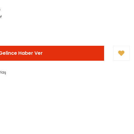
5
e!
Gelince Haber Ver
ylaş