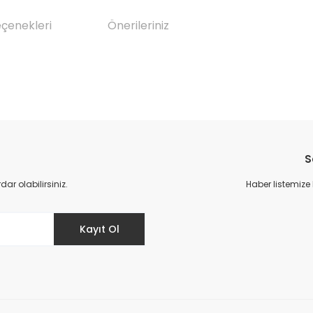
eçenekleri
Önerileriniz
da yetersiz gördüğünüz noktaları öneri formunu kullanarak tarafımıza il
Bu ürüne ilk yorumu siz yapın!
S
Yorum Yaz
r olabilirsiniz.
Haber listemize
Kayıt Ol