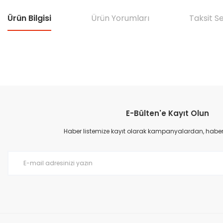
Ürün Bilgisi
Ürün Yorumları
Taksit S
Bu ürünün fiyat bilgisi, resim, ürün açıklamalarında ve diğer konular
Görüş ve önerileriniz için teşekkür ederiz.
E-Bülten'e Kayıt Olun
Ürün resmi kalitesiz, bozuk veya görüntülenemiyor.
Ürün açıklamasında eksik bilgiler bulunuyor.
Haber listemize kayıt olarak kampanyalardan, haberda
Ürün bilgilerinde hatalar bulunuyor.
Ürün fiyatı diğer sitelerden daha pahalı.
Bu ürüne benzer farklı alternatifler olmalı.