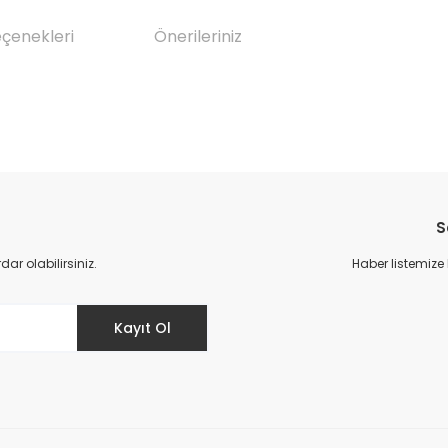
eçenekleri
Önerileriniz
da yetersiz gördüğünüz noktaları öneri formunu kullanarak tarafımıza il
Bu ürüne ilk yorumu siz yapın!
S
Yorum Yaz
r olabilirsiniz.
Haber listemize
Kayıt Ol