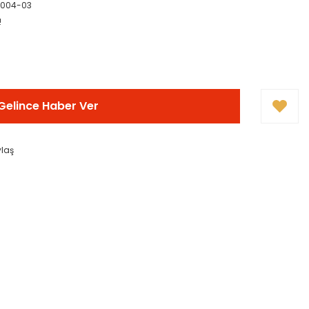
1004-03
!
Gelince Haber Ver
ylaş