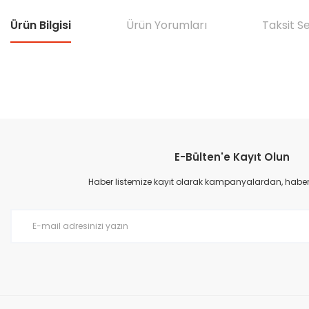
Ürün Bilgisi
Ürün Yorumları
Taksit S
Bu ürünün fiyat bilgisi, resim, ürün açıklamalarında ve diğer konular
Görüş ve önerileriniz için teşekkür ederiz.
E-Bülten'e Kayıt Olun
Ürün resmi kalitesiz, bozuk veya görüntülenemiyor.
Ürün açıklamasında eksik bilgiler bulunuyor.
Haber listemize kayıt olarak kampanyalardan, haberda
Ürün bilgilerinde hatalar bulunuyor.
Ürün fiyatı diğer sitelerden daha pahalı.
Bu ürüne benzer farklı alternatifler olmalı.