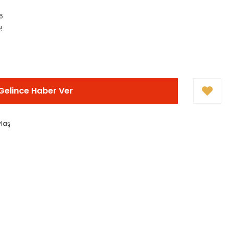
6
!
Gelince Haber Ver
ylaş