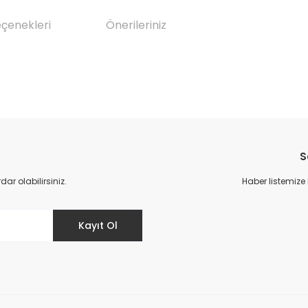
eçenekleri
Önerileriniz
da yetersiz gördüğünüz noktaları öneri formunu kullanarak tarafımıza il
Bu ürüne ilk yorumu siz yapın!
S
Yorum Yaz
r olabilirsiniz.
Haber listemize
Kayıt Ol