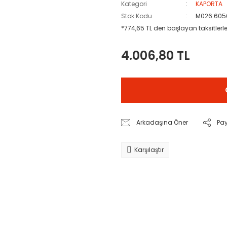
Kategori
KAPORTA
Stok Kodu
M026.605
*774,65 TL den başlayan taksitlerle
4.006,80 TL
Arkadaşına Öner
Pa
Karşılaştır