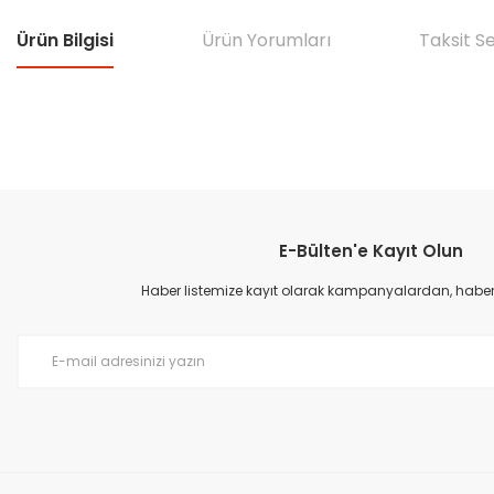
Ürün Bilgisi
Ürün Yorumları
Taksit S
Bu ürünün fiyat bilgisi, resim, ürün açıklamalarında ve diğer konular
Görüş ve önerileriniz için teşekkür ederiz.
E-Bülten'e Kayıt Olun
Ürün resmi kalitesiz, bozuk veya görüntülenemiyor.
Ürün açıklamasında eksik bilgiler bulunuyor.
Haber listemize kayıt olarak kampanyalardan, haberda
Ürün bilgilerinde hatalar bulunuyor.
Ürün fiyatı diğer sitelerden daha pahalı.
Bu ürüne benzer farklı alternatifler olmalı.