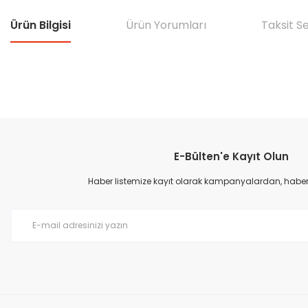
Ürün Bilgisi
Ürün Yorumları
Taksit S
Bu ürünün fiyat bilgisi, resim, ürün açıklamalarında ve diğer konular
Görüş ve önerileriniz için teşekkür ederiz.
E-Bülten'e Kayıt Olun
Ürün resmi kalitesiz, bozuk veya görüntülenemiyor.
Ürün açıklamasında eksik bilgiler bulunuyor.
Haber listemize kayıt olarak kampanyalardan, haberda
Ürün bilgilerinde hatalar bulunuyor.
Ürün fiyatı diğer sitelerden daha pahalı.
Bu ürüne benzer farklı alternatifler olmalı.