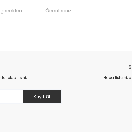
eçenekleri
Önerileriniz
da yetersiz gördüğünüz noktaları öneri formunu kullanarak tarafımıza il
Bu ürüne ilk yorumu siz yapın!
S
Yorum Yaz
r olabilirsiniz.
Haber listemize
Kayıt Ol