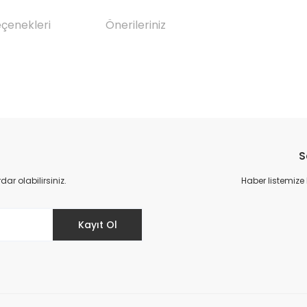
eçenekleri
Önerileriniz
da yetersiz gördüğünüz noktaları öneri formunu kullanarak tarafımıza il
Bu ürüne ilk yorumu siz yapın!
S
Yorum Yaz
r olabilirsiniz.
Haber listemize
Kayıt Ol