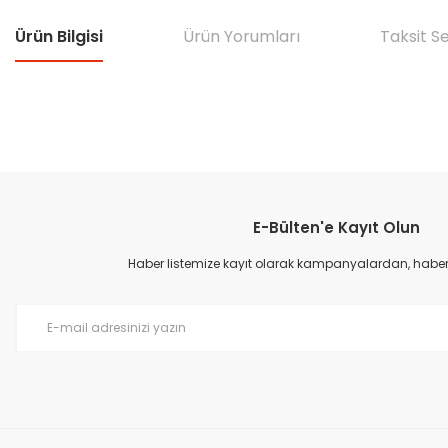
Ürün Bilgisi
Ürün Yorumları
Taksit S
Bu ürünün fiyat bilgisi, resim, ürün açıklamalarında ve diğer konular
Görüş ve önerileriniz için teşekkür ederiz.
E-Bülten'e Kayıt Olun
Ürün resmi kalitesiz, bozuk veya görüntülenemiyor.
Ürün açıklamasında eksik bilgiler bulunuyor.
Haber listemize kayıt olarak kampanyalardan, haberda
Ürün bilgilerinde hatalar bulunuyor.
Ürün fiyatı diğer sitelerden daha pahalı.
Bu ürüne benzer farklı alternatifler olmalı.