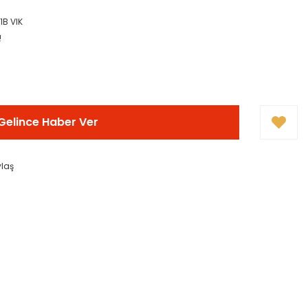
B VIK
!
Gelince Haber Ver
ylaş