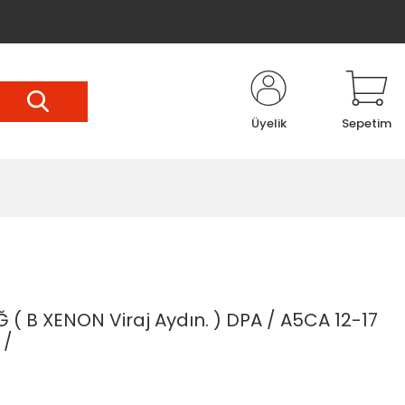
Üyelik
Sepetim
( B XENON Viraj Aydın. ) DPA / A5CA 12-17
 /