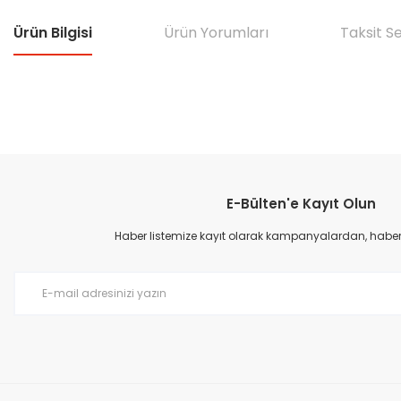
Ürün Bilgisi
Ürün Yorumları
Taksit S
Bu ürünün fiyat bilgisi, resim, ürün açıklamalarında ve diğer konular
Görüş ve önerileriniz için teşekkür ederiz.
E-Bülten'e Kayıt Olun
Ürün resmi kalitesiz, bozuk veya görüntülenemiyor.
Ürün açıklamasında eksik bilgiler bulunuyor.
Haber listemize kayıt olarak kampanyalardan, haberda
Ürün bilgilerinde hatalar bulunuyor.
Ürün fiyatı diğer sitelerden daha pahalı.
Bu ürüne benzer farklı alternatifler olmalı.