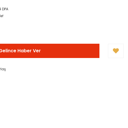
4 DPA
le!
Gelince Haber Ver
ylaş