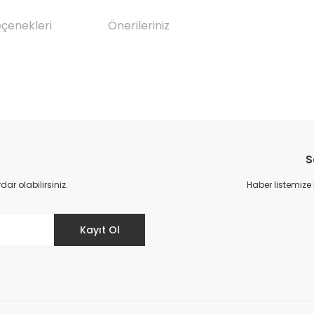
eçenekleri
Önerileriniz
da yetersiz gördüğünüz noktaları öneri formunu kullanarak tarafımıza il
Bu ürüne ilk yorumu siz yapın!
S
Yorum Yaz
r olabilirsiniz.
Haber listemize
Kayıt Ol