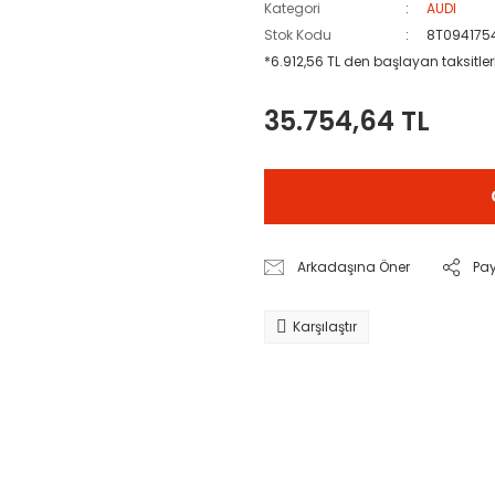
Kategori
AUDI
Stok Kodu
8T094175
*6.912,56 TL den başlayan taksitler
35.754,64 TL
Arkadaşına Öner
Pa
Karşılaştır