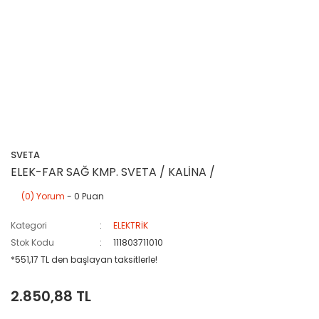
SVETA
ELEK-FAR SAĞ KMP. SVETA / KALİNA /
(0) Yorum
- 0 Puan
Kategori
ELEKTRİK
Stok Kodu
111803711010
*551,17 TL den başlayan taksitlerle!
2.850,88 TL