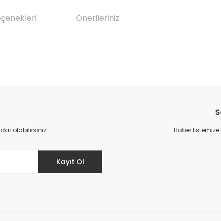
eçenekleri
Önerileriniz
da yetersiz gördüğünüz noktaları öneri formunu kullanarak tarafımıza il
Bu ürüne ilk yorumu siz yapın!
S
Yorum Yaz
r olabilirsiniz.
Haber listemize
Kayıt Ol