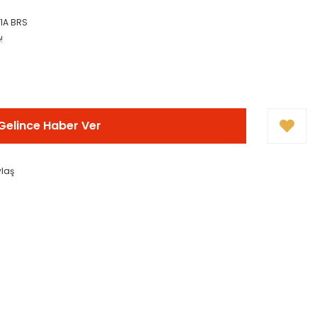
1A BRS
!
Gelince Haber Ver
ylaş