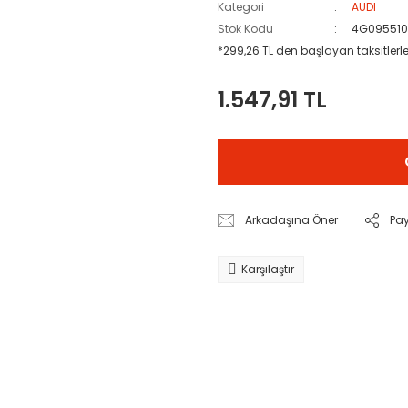
Kategori
AUDI
Stok Kodu
4G095510
*299,26 TL den başlayan taksitlerle
1.547,91 TL
Arkadaşına Öner
Pa
Karşılaştır