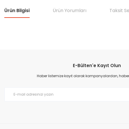
Ürün Bilgisi
Ürün Yorumları
Taksit S
Bu ürünün fiyat bilgisi, resim, ürün açıklamalarında ve diğer konular
Görüş ve önerileriniz için teşekkür ederiz.
E-Bülten'e Kayıt Olun
Ürün resmi kalitesiz, bozuk veya görüntülenemiyor.
Ürün açıklamasında eksik bilgiler bulunuyor.
Haber listemize kayıt olarak kampanyalardan, haberda
Ürün bilgilerinde hatalar bulunuyor.
Ürün fiyatı diğer sitelerden daha pahalı.
Bu ürüne benzer farklı alternatifler olmalı.