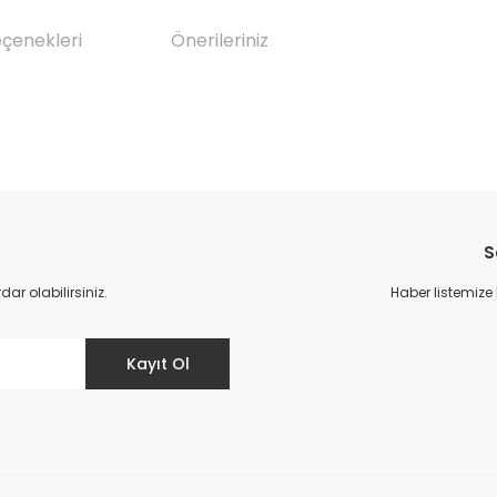
eçenekleri
Önerileriniz
da yetersiz gördüğünüz noktaları öneri formunu kullanarak tarafımıza il
Bu ürüne ilk yorumu siz yapın!
S
Yorum Yaz
r olabilirsiniz.
Haber listemize
Kayıt Ol