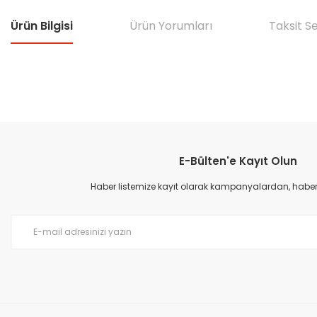
Ürün Bilgisi
Ürün Yorumları
Taksit S
Bu ürünün fiyat bilgisi, resim, ürün açıklamalarında ve diğer konular
Görüş ve önerileriniz için teşekkür ederiz.
E-Bülten'e Kayıt Olun
Ürün resmi kalitesiz, bozuk veya görüntülenemiyor.
Ürün açıklamasında eksik bilgiler bulunuyor.
Haber listemize kayıt olarak kampanyalardan, haberda
Ürün bilgilerinde hatalar bulunuyor.
Ürün fiyatı diğer sitelerden daha pahalı.
Bu ürüne benzer farklı alternatifler olmalı.