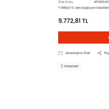
Stok Kodu
4F0615403
*1.889,41 TL den başlayan taksitlerl
9.772,81 TL
Arkadaşına Öner
Pa
Karşılaştır