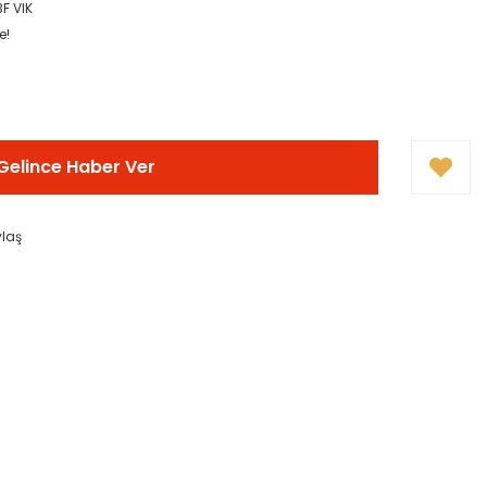
F VIK
e!
Gelince Haber Ver
ylaş