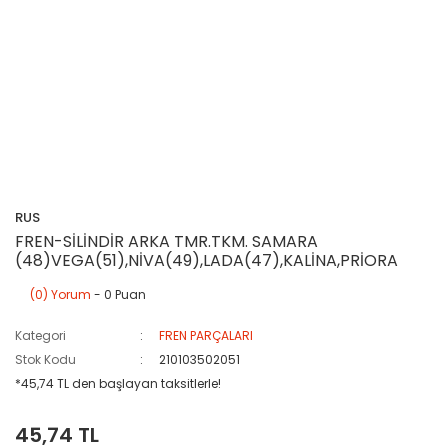
RUS
FREN-SİLİNDİR ARKA TMR.TKM. SAMARA
(48)VEGA(51),NİVA(49),LADA(47),KALİNA,PRİORA
(0) Yorum
- 0 Puan
Kategori
FREN PARÇALARI
Stok Kodu
210103502051
*45,74 TL den başlayan taksitlerle!
45,74 TL