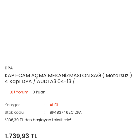
DPA
KAPI-CAM AÇMA MEKANİZMASI ÖN SAĞ ( Motorsuz )
4 Kapı DPA / AUDI A3 04-13 /
(0) Yorum
- 0 Puan
Kategori
AUDI
Stok Kodu
8P4837462C DPA
*336,39 TL den başlayan taksitlerle!
1.739,93 TL