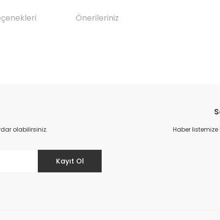
eçenekleri
Önerileriniz
da yetersiz gördüğünüz noktaları öneri formunu kullanarak tarafımıza il
Bu ürüne ilk yorumu siz yapın!
S
Yorum Yaz
r olabilirsiniz.
Haber listemize
Kayıt Ol