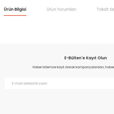
Ürün Bilgisi
Ürün Yorumları
Taksit S
Bu ürünün fiyat bilgisi, resim, ürün açıklamalarında ve diğer konular
Görüş ve önerileriniz için teşekkür ederiz.
E-Bülten'e Kayıt Olun
Ürün resmi kalitesiz, bozuk veya görüntülenemiyor.
Ürün açıklamasında eksik bilgiler bulunuyor.
Haber listemize kayıt olarak kampanyalardan, haberda
Ürün bilgilerinde hatalar bulunuyor.
Ürün fiyatı diğer sitelerden daha pahalı.
Bu ürüne benzer farklı alternatifler olmalı.