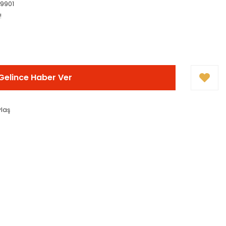
29901
!
Gelince Haber Ver
ylaş