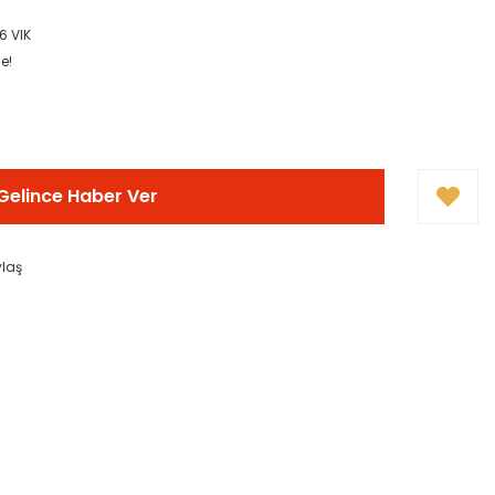
6 VIK
e!
Gelince Haber Ver
ylaş