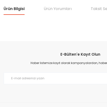
Ürün Bilgisi
Ürün Yorumları
Taksit S
Bu ürünün fiyat bilgisi, resim, ürün açıklamalarında ve diğer konular
Görüş ve önerileriniz için teşekkür ederiz.
E-Bülten'e Kayıt Olun
Ürün resmi kalitesiz, bozuk veya görüntülenemiyor.
Ürün açıklamasında eksik bilgiler bulunuyor.
Haber listemize kayıt olarak kampanyalardan, haberda
Ürün bilgilerinde hatalar bulunuyor.
Ürün fiyatı diğer sitelerden daha pahalı.
Bu ürüne benzer farklı alternatifler olmalı.