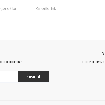
eçenekleri
Önerileriniz
da yetersiz gördüğünüz noktaları öneri formunu kullanarak tarafımıza il
Bu ürüne ilk yorumu siz yapın!
S
Yorum Yaz
r olabilirsiniz.
Haber listemize
Kayıt Ol