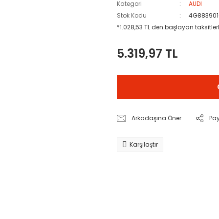
Kategori
AUDI
Stok Kodu
4G883901
*1.028,53 TL den başlayan taksitlerl
5.319,97 TL
Arkadaşına Öner
Pa
Karşılaştır