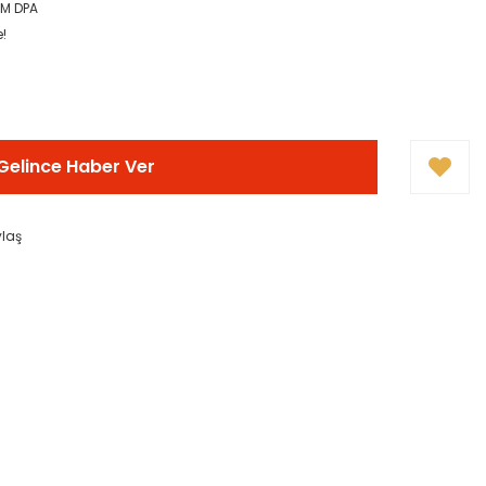
2M DPA
e!
Gelince Haber Ver
ylaş