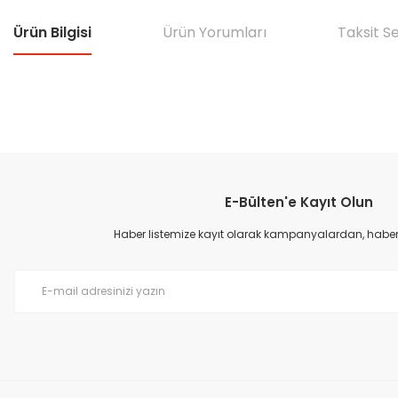
Ürün Bilgisi
Ürün Yorumları
Taksit S
Bu ürünün fiyat bilgisi, resim, ürün açıklamalarında ve diğer konular
Görüş ve önerileriniz için teşekkür ederiz.
E-Bülten'e Kayıt Olun
Ürün resmi kalitesiz, bozuk veya görüntülenemiyor.
Ürün açıklamasında eksik bilgiler bulunuyor.
Haber listemize kayıt olarak kampanyalardan, haberda
Ürün bilgilerinde hatalar bulunuyor.
Ürün fiyatı diğer sitelerden daha pahalı.
Bu ürüne benzer farklı alternatifler olmalı.