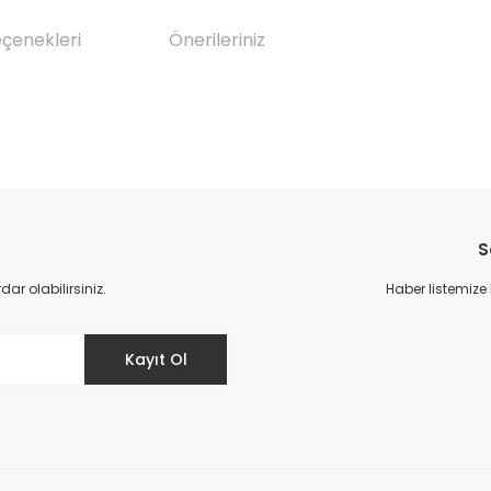
eçenekleri
Önerileriniz
da yetersiz gördüğünüz noktaları öneri formunu kullanarak tarafımıza il
Bu ürüne ilk yorumu siz yapın!
S
Yorum Yaz
r olabilirsiniz.
Haber listemize
Kayıt Ol