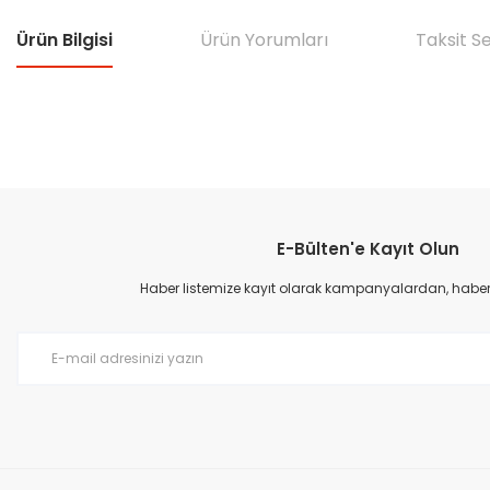
Ürün Bilgisi
Ürün Yorumları
Taksit S
Bu ürünün fiyat bilgisi, resim, ürün açıklamalarında ve diğer konular
Görüş ve önerileriniz için teşekkür ederiz.
E-Bülten'e Kayıt Olun
Ürün resmi kalitesiz, bozuk veya görüntülenemiyor.
Ürün açıklamasında eksik bilgiler bulunuyor.
Haber listemize kayıt olarak kampanyalardan, haberda
Ürün bilgilerinde hatalar bulunuyor.
Ürün fiyatı diğer sitelerden daha pahalı.
Bu ürüne benzer farklı alternatifler olmalı.