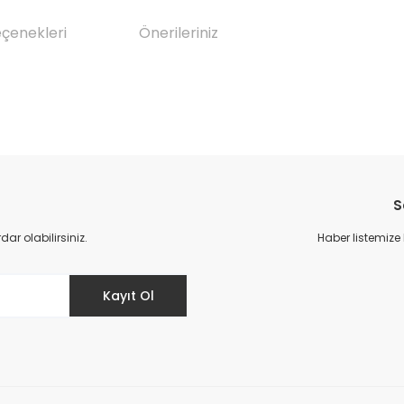
eçenekleri
Önerileriniz
da yetersiz gördüğünüz noktaları öneri formunu kullanarak tarafımıza il
Bu ürüne ilk yorumu siz yapın!
S
Yorum Yaz
r olabilirsiniz.
Haber listemize
Kayıt Ol