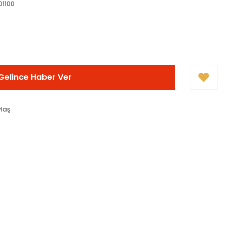
01100
Gelince Haber Ver
ylaş