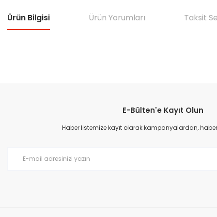
Ürün Bilgisi
Ürün Yorumları
Taksit S
Bu ürünün fiyat bilgisi, resim, ürün açıklamalarında ve diğer konular
Görüş ve önerileriniz için teşekkür ederiz.
E-Bülten'e Kayıt Olun
Ürün resmi kalitesiz, bozuk veya görüntülenemiyor.
Ürün açıklamasında eksik bilgiler bulunuyor.
Haber listemize kayıt olarak kampanyalardan, haberda
Ürün bilgilerinde hatalar bulunuyor.
Ürün fiyatı diğer sitelerden daha pahalı.
Bu ürüne benzer farklı alternatifler olmalı.