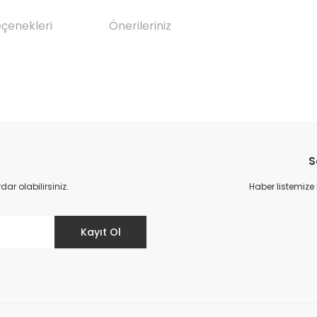
eçenekleri
Önerileriniz
da yetersiz gördüğünüz noktaları öneri formunu kullanarak tarafımıza il
Bu ürüne ilk yorumu siz yapın!
S
Yorum Yaz
r olabilirsiniz.
Haber listemize
Kayıt Ol