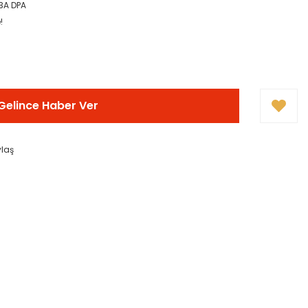
3A DPA
!
Gelince Haber Ver
ylaş