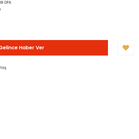
8B DPA
!
Gelince Haber Ver
ylaş