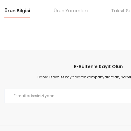
Ürün Bilgisi
Ürün Yorumları
Taksit S
Bu ürünün fiyat bilgisi, resim, ürün açıklamalarında ve diğer konular
Görüş ve önerileriniz için teşekkür ederiz.
E-Bülten'e Kayıt Olun
Ürün resmi kalitesiz, bozuk veya görüntülenemiyor.
Ürün açıklamasında eksik bilgiler bulunuyor.
Haber listemize kayıt olarak kampanyalardan, haberda
Ürün bilgilerinde hatalar bulunuyor.
Ürün fiyatı diğer sitelerden daha pahalı.
Bu ürüne benzer farklı alternatifler olmalı.