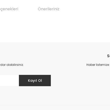
eçenekleri
Önerileriniz
da yetersiz gördüğünüz noktaları öneri formunu kullanarak tarafımıza il
Bu ürüne ilk yorumu siz yapın!
S
Yorum Yaz
r olabilirsiniz.
Haber listemize
Kayıt Ol