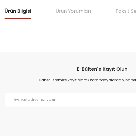
Ürün Bilgisi
Ürün Yorumları
Taksit S
Bu ürünün fiyat bilgisi, resim, ürün açıklamalarında ve diğer konular
Görüş ve önerileriniz için teşekkür ederiz.
E-Bülten'e Kayıt Olun
Ürün resmi kalitesiz, bozuk veya görüntülenemiyor.
Ürün açıklamasında eksik bilgiler bulunuyor.
Haber listemize kayıt olarak kampanyalardan, haberda
Ürün bilgilerinde hatalar bulunuyor.
Ürün fiyatı diğer sitelerden daha pahalı.
Bu ürüne benzer farklı alternatifler olmalı.