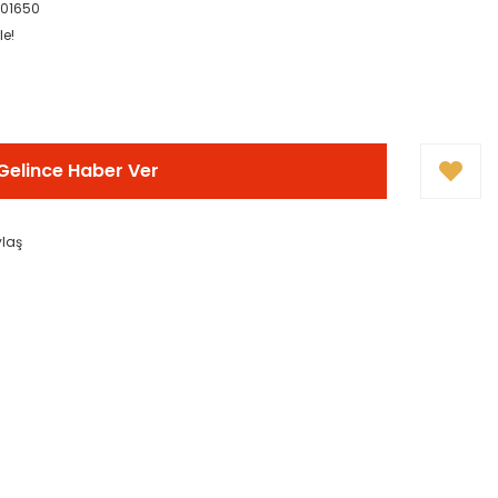
501650
le!
Gelince Haber Ver
ylaş