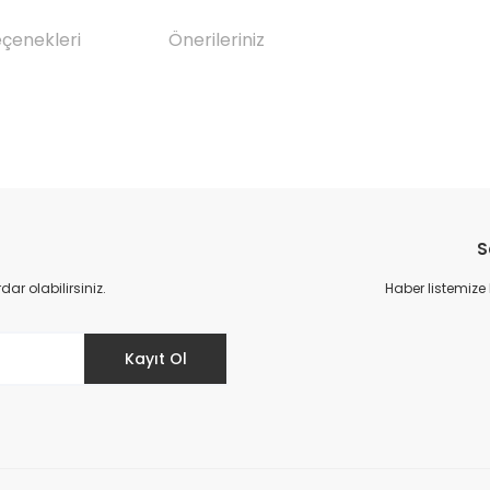
eçenekleri
Önerileriniz
da yetersiz gördüğünüz noktaları öneri formunu kullanarak tarafımıza il
Bu ürüne ilk yorumu siz yapın!
S
Yorum Yaz
r olabilirsiniz.
Haber listemize
Kayıt Ol