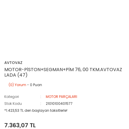
AVTOVAZ
MOTOR-PİSTON+SEGMAN+PİM 76, 00 TKM.AVTOVAZ
LADA (47)
(0) Yorum
- 0 Puan
Kategori
MOTOR PARÇALARI
Stok Kodu
21010100401577
*1.423,53 TL den başlayan taksitlerle!
7.363,07 TL