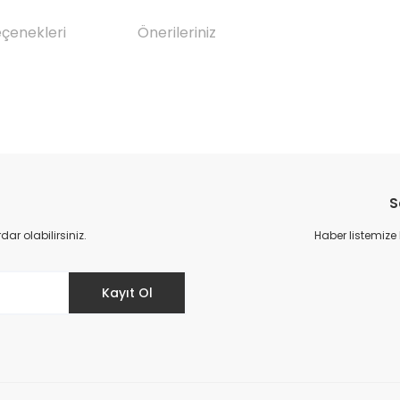
eçenekleri
Önerileriniz
da yetersiz gördüğünüz noktaları öneri formunu kullanarak tarafımıza il
Bu ürüne ilk yorumu siz yapın!
S
Yorum Yaz
r olabilirsiniz.
Haber listemize
Kayıt Ol