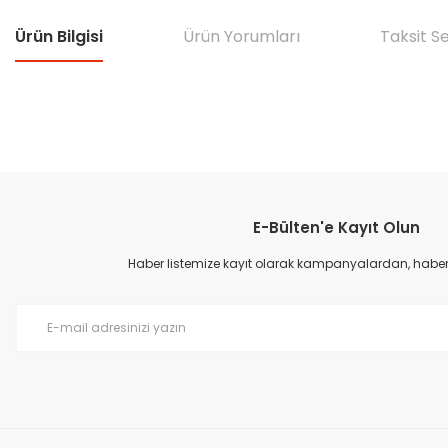
Ürün Bilgisi
Ürün Yorumları
Taksit S
Bu ürünün fiyat bilgisi, resim, ürün açıklamalarında ve diğer konular
Görüş ve önerileriniz için teşekkür ederiz.
E-Bülten'e Kayıt Olun
Ürün resmi kalitesiz, bozuk veya görüntülenemiyor.
Ürün açıklamasında eksik bilgiler bulunuyor.
Haber listemize kayıt olarak kampanyalardan, haberda
Ürün bilgilerinde hatalar bulunuyor.
Ürün fiyatı diğer sitelerden daha pahalı.
Bu ürüne benzer farklı alternatifler olmalı.