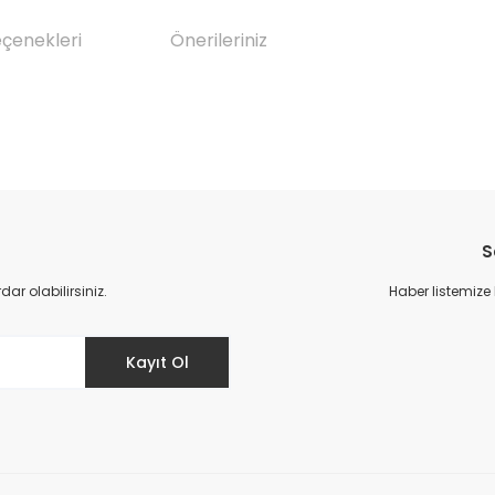
eçenekleri
Önerileriniz
da yetersiz gördüğünüz noktaları öneri formunu kullanarak tarafımıza il
Bu ürüne ilk yorumu siz yapın!
S
Yorum Yaz
r olabilirsiniz.
Haber listemize
Kayıt Ol