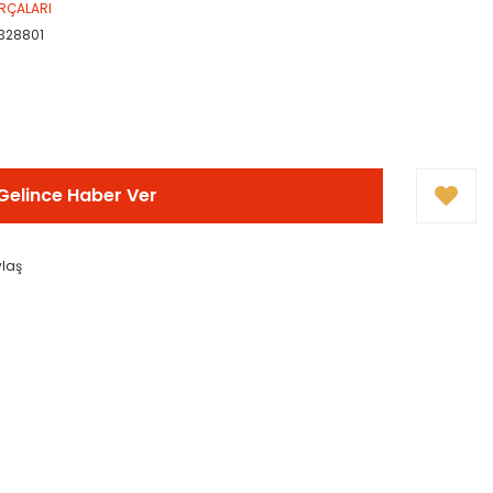
RÇALARI
328801
Gelince Haber Ver
ylaş