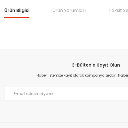
Ürün Bilgisi
Ürün Yorumları
Taksit S
Bu ürünün fiyat bilgisi, resim, ürün açıklamalarında ve diğer konular
Görüş ve önerileriniz için teşekkür ederiz.
E-Bülten'e Kayıt Olun
Ürün resmi kalitesiz, bozuk veya görüntülenemiyor.
Ürün açıklamasında eksik bilgiler bulunuyor.
Haber listemize kayıt olarak kampanyalardan, haberda
Ürün bilgilerinde hatalar bulunuyor.
Ürün fiyatı diğer sitelerden daha pahalı.
Bu ürüne benzer farklı alternatifler olmalı.