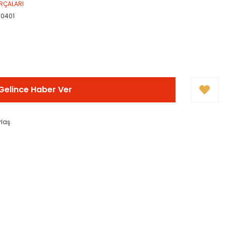
RÇALARI
10401
!
Gelince Haber Ver
ylaş