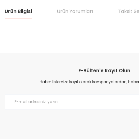
Ürün Bilgisi
Ürün Yorumları
Taksit S
Bu ürünün fiyat bilgisi, resim, ürün açıklamalarında ve diğer konular
Görüş ve önerileriniz için teşekkür ederiz.
E-Bülten'e Kayıt Olun
Ürün resmi kalitesiz, bozuk veya görüntülenemiyor.
Ürün açıklamasında eksik bilgiler bulunuyor.
Haber listemize kayıt olarak kampanyalardan, haberda
Ürün bilgilerinde hatalar bulunuyor.
Ürün fiyatı diğer sitelerden daha pahalı.
Bu ürüne benzer farklı alternatifler olmalı.