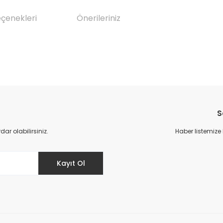
eçenekleri
Önerileriniz
da yetersiz gördüğünüz noktaları öneri formunu kullanarak tarafımıza il
Bu ürüne ilk yorumu siz yapın!
S
Yorum Yaz
r olabilirsiniz.
Haber listemize
Kayıt Ol