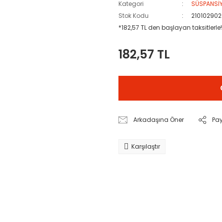
Kategori
SÜSPANSİ
Stok Kodu
210102902
*182,57 TL den başlayan taksitlerle!
182,57 TL
Arkadaşına Öner
Pa
Karşılaştır