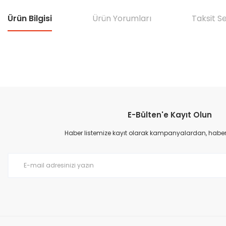
Ürün Bilgisi
Ürün Yorumları
Taksit S
Bu ürünün fiyat bilgisi, resim, ürün açıklamalarında ve diğer konular
Görüş ve önerileriniz için teşekkür ederiz.
E-Bülten'e Kayıt Olun
Ürün resmi kalitesiz, bozuk veya görüntülenemiyor.
Ürün açıklamasında eksik bilgiler bulunuyor.
Haber listemize kayıt olarak kampanyalardan, haberda
Ürün bilgilerinde hatalar bulunuyor.
Ürün fiyatı diğer sitelerden daha pahalı.
Bu ürüne benzer farklı alternatifler olmalı.