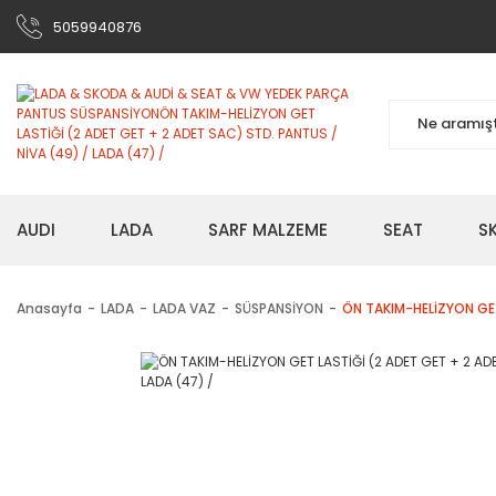
5059940876
AUDI
LADA
SARF MALZEME
SEAT
S
Anasayfa
LADA
LADA VAZ
SÜSPANSİYON
ÖN TAKIM-HELİZYON GET