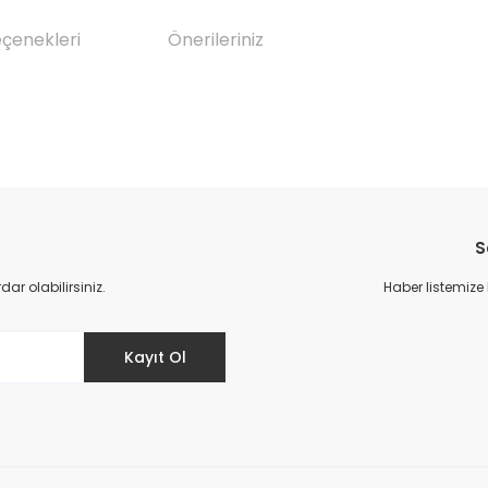
eçenekleri
Önerileriniz
da yetersiz gördüğünüz noktaları öneri formunu kullanarak tarafımıza il
Bu ürüne ilk yorumu siz yapın!
S
Yorum Yaz
r olabilirsiniz.
Haber listemize
Kayıt Ol