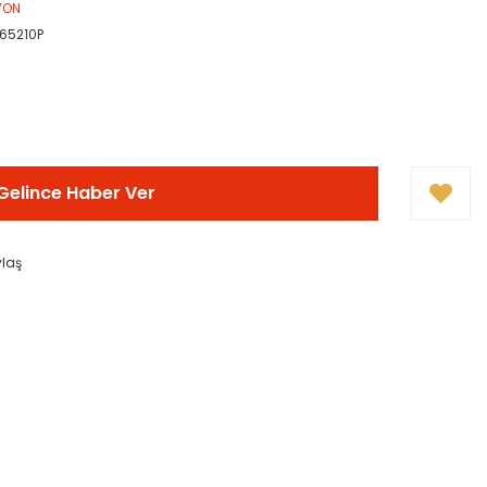
YON
65210P
Gelince Haber Ver
ylaş