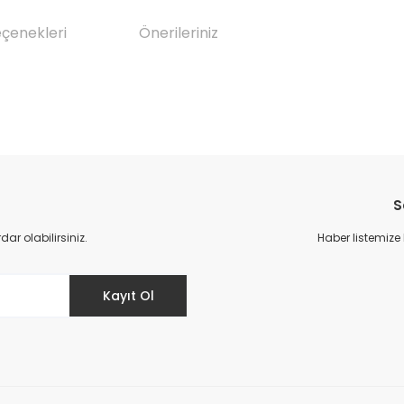
eçenekleri
Önerileriniz
da yetersiz gördüğünüz noktaları öneri formunu kullanarak tarafımıza il
Bu ürüne ilk yorumu siz yapın!
S
Yorum Yaz
r olabilirsiniz.
Haber listemize
Kayıt Ol