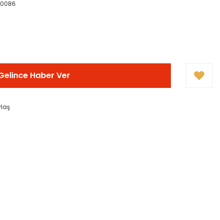
80086
Gelince Haber Ver
ylaş