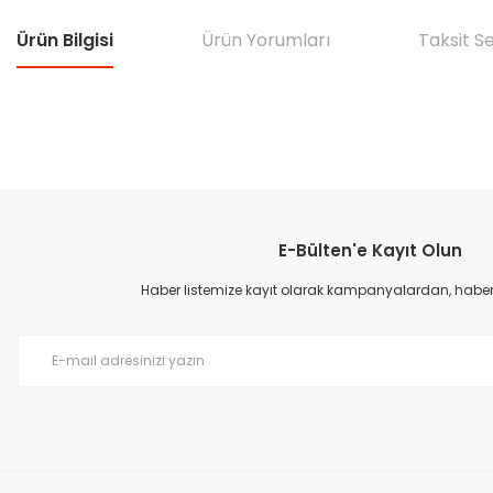
Ürün Bilgisi
Ürün Yorumları
Taksit S
Bu ürünün fiyat bilgisi, resim, ürün açıklamalarında ve diğer konular
Görüş ve önerileriniz için teşekkür ederiz.
E-Bülten'e Kayıt Olun
Ürün resmi kalitesiz, bozuk veya görüntülenemiyor.
Ürün açıklamasında eksik bilgiler bulunuyor.
Haber listemize kayıt olarak kampanyalardan, haberda
Ürün bilgilerinde hatalar bulunuyor.
Ürün fiyatı diğer sitelerden daha pahalı.
Bu ürüne benzer farklı alternatifler olmalı.