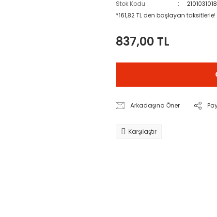
Stok Kodu
210103101
*161,82 TL den başlayan taksitlerle!
837,00 TL
Arkadaşına Öner
Pa
Karşılaştır