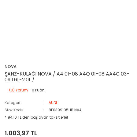
NOVA
ŞANZ-KULAĞI NOVA / A4 01-08 A4Q 01-08 AA4C 03-
09 1.6L-2.0L /
(0) Yorum
- 0 Puan
Kategori
AUDI
Stok Kodu
8E0399105HB NVA
*194,10 TL den başlayan taksitlerle!
1.003,97 TL