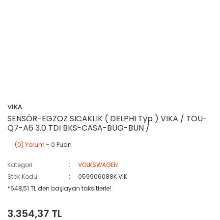
VIKA
SENSÖR-EGZOZ SICAKLIK ( DELPHI Typ ) VIKA / TOU-
Q7-A6 3.0 TDI BKS-CASA-BUG-BUN /
(0) Yorum
- 0 Puan
Kategori
VOLKSWAGEN
Stok Kodu
059906088K VIK
*648,51 TL den başlayan taksitlerle!
3.354,37 TL