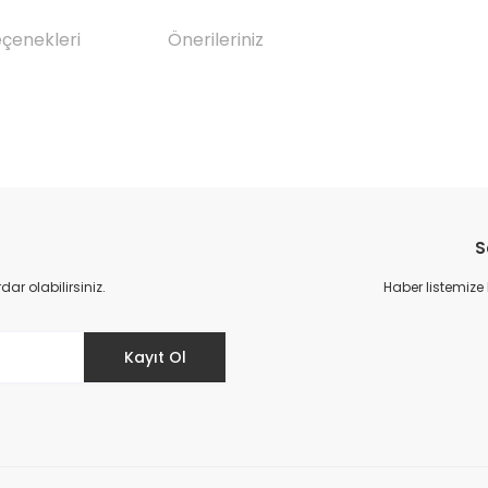
eçenekleri
Önerileriniz
da yetersiz gördüğünüz noktaları öneri formunu kullanarak tarafımıza il
Bu ürüne ilk yorumu siz yapın!
S
Yorum Yaz
r olabilirsiniz.
Haber listemize
Kayıt Ol