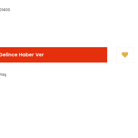
01400
!
Gelince Haber Ver
ylaş