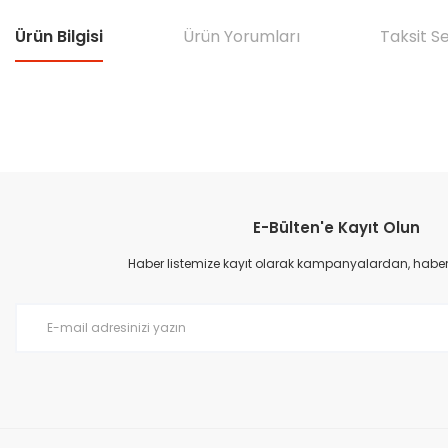
Ürün Bilgisi
Ürün Yorumları
Taksit S
Bu ürünün fiyat bilgisi, resim, ürün açıklamalarında ve diğer konular
Görüş ve önerileriniz için teşekkür ederiz.
E-Bülten'e Kayıt Olun
Ürün resmi kalitesiz, bozuk veya görüntülenemiyor.
Ürün açıklamasında eksik bilgiler bulunuyor.
Haber listemize kayıt olarak kampanyalardan, haberda
Ürün bilgilerinde hatalar bulunuyor.
Ürün fiyatı diğer sitelerden daha pahalı.
Bu ürüne benzer farklı alternatifler olmalı.