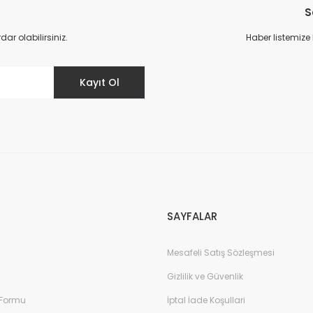
S
r olabilirsiniz.
Haber listemize
Kayıt Ol
SAYFALAR
Mesafeli Satış Sözleşmesi
Gizlilik ve Güvenlik
 Formu
İptal İade Koşullari