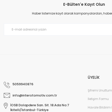
E-Bülten'e Kayıt Olun
Haber listemize kayıt olarak kampanyalardan, haberda
ÜYELİK
5059940876
Şifremi Unuttum
info@interotomotiv.com.tr
İletişim Formu
İOSB Dolapdere San. Sit. 18.Ada No:7
Havale Bildirim
İkitelli/İstanbul-Türkiye