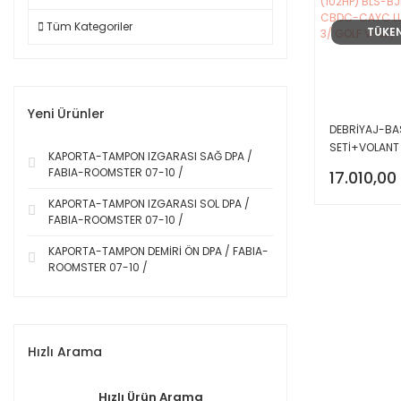
Tüm Kategoriler
TÜKE
Yeni Ürünler
DEBRİYAJ-BA
SETİ+VOLANT 
KAPORTA-TAMPON IZGARASI SAĞ DPA /
2.0 (102HP) 
FABIA-ROOMSTER 07-10 /
17.010,00
BKC-CBDC-C
/ CAD-3/ GOL
KAPORTA-TAMPON IZGARASI SOL DPA /
T6 /
FABIA-ROOMSTER 07-10 /
KAPORTA-TAMPON DEMİRİ ÖN DPA / FABIA-
ROOMSTER 07-10 /
Hızlı Arama
Hızlı Ürün Arama