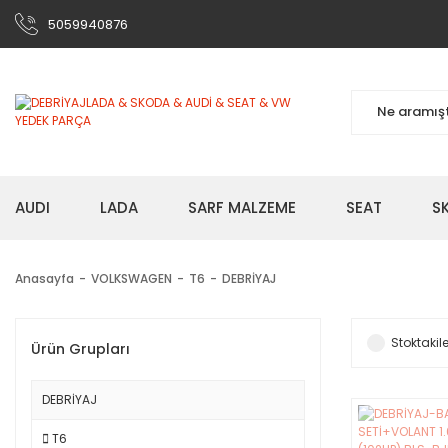
5059940876
AUDI
LADA
SARF MALZEME
SEAT
S
Anasayfa
VOLKSWAGEN
T6
DEBRİYAJ
Stoktakile
Ürün Grupları
DEBRİYAJ
T6