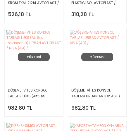
KROM TKM. 21214 AVTOPLAST /
PLASTİĞİ SOL AVTOPLAST /
URBAN NİVA (49) /
Enj.NİVA (49) /
526,18 TL
318,28 TL
TÜKENDİ
TÜKENDİ
DÖŞEME-VİTES KONSOL
DÖŞEME-VİTES KONSOL
TABLASI LÜKS (Alt Ses
TABLASI URBAN AVTOPLAST /
İzolasyonlu) URBAN
NİVA (49) /
982,80 TL
982,80 TL
AVTOPLAST / NİVA (49) /