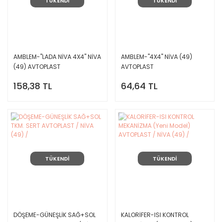
TÜKENDİ
TÜKENDİ
AMBLEM-''LADA NİVA 4X4'' NİVA
AMBLEM-''4X4'' NİVA (49)
(49) AVTOPLAST
AVTOPLAST
158,38 TL
64,64 TL
TÜKENDİ
TÜKENDİ
DÖŞEME-GÜNEŞLİK SAĞ+SOL
KALORİFER-ISI KONTROL