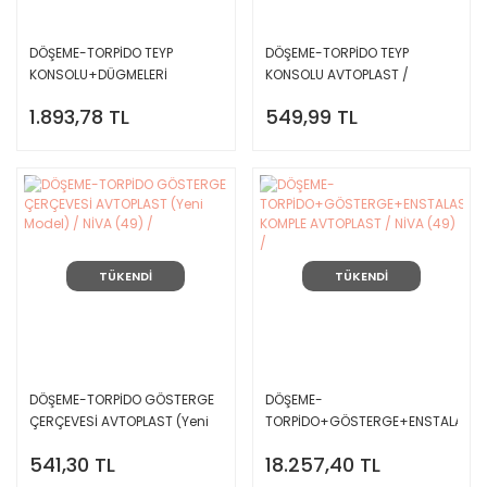
DÖŞEME-TORPİDO TEYP
DÖŞEME-TORPİDO TEYP
KONSOLU+DÜGMELERİ
KONSOLU AVTOPLAST /
AVTOPLAST Y.M.NİVA (49)
Y.M.NİVA (49) /
1.893,78 TL
549,99 TL
TÜKENDİ
TÜKENDİ
DÖŞEME-TORPİDO GÖSTERGE
DÖŞEME-
ÇERÇEVESİ AVTOPLAST (Yeni
TORPİDO+GÖSTERGE+ENSTALASY
Model) / NİVA (49) /
KOMPLE AVTOPLAST / NİVA
541,30 TL
18.257,40 TL
(49) /