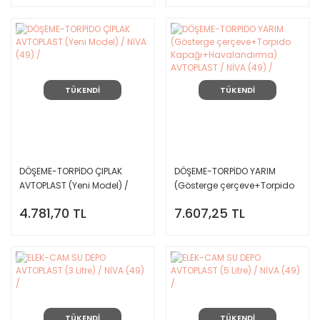
TÜKENDİ
TÜKENDİ
DÖŞEME-TORPİDO ÇIPLAK
DÖŞEME-TORPİDO YARIM
AVTOPLAST (Yeni Model) /
(Gösterge çerçeve+Torpido
NİVA (49) /
Kapağı+Havalandırma)
4.781,70 TL
7.607,25 TL
AVTOPLAST / NİVA (49) /
TÜKENDİ
TÜKENDİ