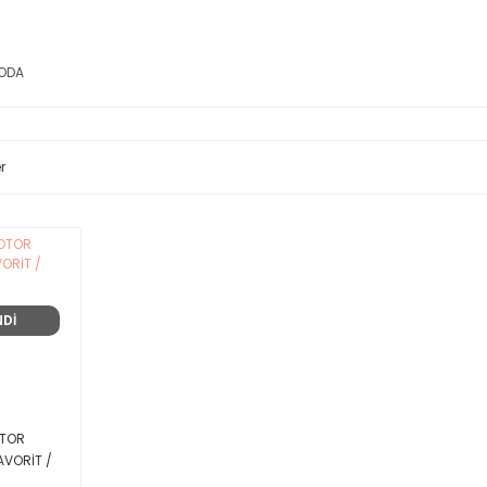
ODA
r
NDİ
TOR
AVORİT /