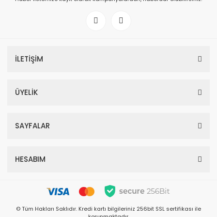
SÜSPANSİYON
TELLER
TELLER
TELLER
TRANSMİSYON
İLETİŞİM
ÜYELİK
SAYFALAR
HESABIM
© Tüm Hakları Saklıdır. Kredi kartı bilgileriniz 256bit SSL sertifikası ile
korunmaktadır.