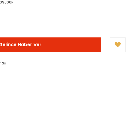
209000N
Gelince Haber Ver
ylaş